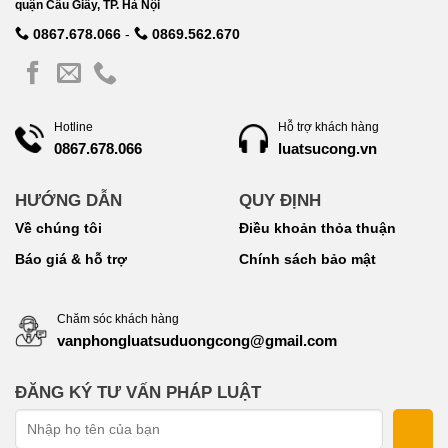
quận Cầu Giấy, TP. Hà Nội
0867.678.066
-
0869.562.670
Hotline
Hỗ trợ khách hàng
luatsucong.vn
0867.678.066
HƯỚNG DẪN
QUY ĐỊNH
Về chúng tôi
Điều khoản thỏa thuận
Báo giá & hỗ trợ
Chính sách bảo mật
Chăm sóc khách hàng
vanphongluatsuduongcong@gmail.com
ĐĂNG KÝ TƯ VẤN PHÁP LUẬT