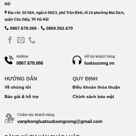
Nội
Địa chỉ: Số 59A, ngách 58/23, phố Trần Bình, tổ 24 phường Mai Dịch,
quận Cầu Giấy, TP. Hà Nội
0867.678.066
-
0869.562.670
Hotline
Hỗ trợ khách hàng
luatsucong.vn
0867.678.066
HƯỚNG DẪN
QUY ĐỊNH
Về chúng tôi
Điều khoản thỏa thuận
Báo giá & hỗ trợ
Chính sách bảo mật
Chăm sóc khách hàng
vanphongluatsuduongcong@gmail.com