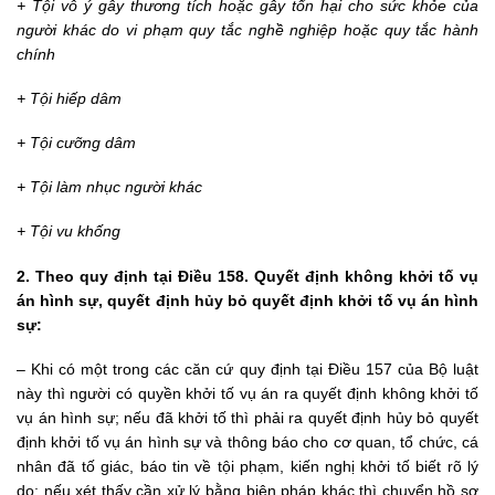
+ Tội vô ý gây thương tích hoặc gây tổn hại cho sức khỏe của
người khác do vi phạm quy tắc nghề nghiệp hoặc quy tắc hành
chính
+ Tội hiếp dâm
+ Tội cưỡng dâm
+ Tội làm nhục người khác
+ Tội vu khống
2. Theo quy định tại Điều 158. Quyết định không khởi tố vụ
án hình sự, quyết định hủy bỏ quyết định khởi tố vụ án hình
sự:
– Khi có một trong các căn cứ quy định tại Điều 157 của Bộ luật
này thì người có quyền khởi tố vụ án ra quyết định không khởi tố
vụ án hình sự; nếu đã khởi tố thì phải ra quyết định hủy bỏ quyết
định khởi tố vụ án hình sự và thông báo cho cơ quan, tổ chức, cá
nhân đã tố giác, báo tin về tội phạm, kiến nghị khởi tố biết rõ lý
do; nếu xét thấy cần xử lý bằng biện pháp khác thì chuyển hồ sơ