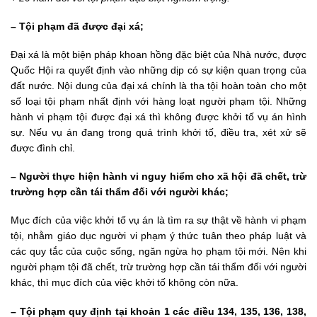
– Tội phạm đã được đại xá;
Đại xá là một biện pháp khoan hồng đặc biệt của Nhà nước, được
Quốc Hội ra quyết định vào những dịp có sự kiện quan trọng của
đất nước. Nội dung của đại xá chính là tha tội hoàn toàn cho một
số loại tội phạm nhất định với hàng loạt người phạm tội. Những
hành vi phạm tội được đại xá thì không được khởi tố vụ án hình
sự. Nếu vụ án đang trong quá trình khởi tố, điều tra, xét xử sẽ
được đình chỉ.
– Người thực hiện hành vi nguy hiểm cho xã hội đã chết, trừ
trường hợp cần tái thẩm đối với người khác;
Mục đích của việc khởi tố vụ án là tìm ra sự thật về hành vi phạm
tội, nhằm giáo dục người vi phạm ý thức tuân theo pháp luật và
các quy tắc của cuộc sống, ngăn ngừa họ phạm tội mới. Nên khi
người phạm tội đã chết, trừ trường hợp cần tái thẩm đối với người
khác, thì mục đích của việc khởi tố không còn nữa.
– Tội phạm quy định tại khoản 1 các điều 134, 135, 136, 138,