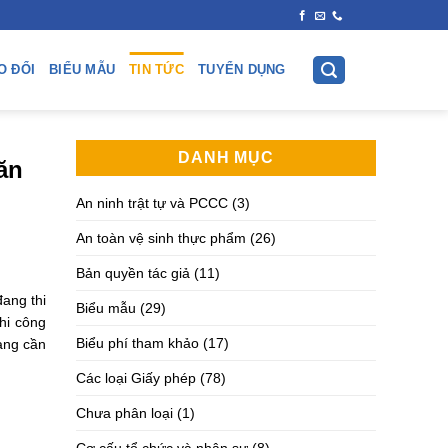
O ĐỔI
BIỂU MẪU
TIN TỨC
TUYỂN DỤNG
DANH MỤC
ăn
An ninh trật tự và PCCC
(3)
An toàn vệ sinh thực phẩm
(26)
Bản quyền tác giả
(11)
ang thi
Biểu mẫu
(29)
hi công
Biểu phí tham khảo
(17)
àng cần
Các loại Giấy phép
(78)
Chưa phân loại
(1)