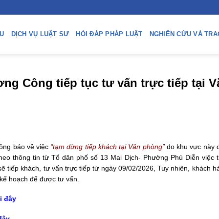
ỆU
DỊCH VỤ LUẬT SƯ
HỎI ĐÁP PHÁP LUẬT
NGHIÊN CỨU VÀ TRA
g Công tiếp tục tư vấn trực tiếp tại V
hông báo về việc
“t
ạm dừng tiếp khách tại Văn phòn
g”
do khu vực này đ
eo thông tin từ Tổ dân phố số 13 Mai Dịch- Phường Phú Diễn việc t
 tiếp khách, tư vấn trực tiếp từ ngày 09/02/2026, Tuy nhiên, khách h
 kế hoạch để được tư vấn.
i đây
 đây