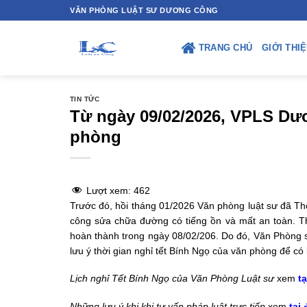
Skip
VĂN PHÒNG LUẬT SƯ DƯƠNG CÔNG
to
content
TRANG CHỦ
GIỚI THI
TIN TỨC
Từ ngày 09/02/2026, VPLS Dươn
phòng
Lượt xem:
462
Trước đó, hồi tháng 01/2026 Văn phòng luật sư đã T
công sửa chữa đường có tiếng ồn và mất an toàn. Th
hoàn thành trong ngày 08/02/206. Do đó, Văn Phòng sẽ
lưu ý thời gian nghỉ tết Bính Ngọ của văn phòng để có
Lịch nghỉ Tết Bính Ngọ của Văn Phòng Luật sư
xem
tạ
Những lưu ý khi khi tư vấn pháp luật trực tiếp
xem
tại