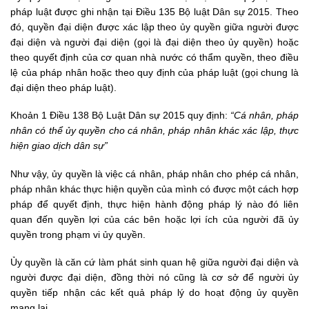
pháp luật được ghi nhận tại Điều 135
Bộ luật Dân sự 2015
. Theo
đó, quyền đại diện được xác lập theo ủy quyền giữa người được
đại diện và người đại diện (gọi là đại diện theo ủy quyền) hoặc
theo quyết định của cơ quan nhà nước có thẩm quyền, theo điều
lệ của pháp nhân hoặc theo quy định của pháp luật (gọi chung là
đại diện theo pháp luật).
Khoản 1 Điều 138
Bộ Luật Dân sự 2015
quy định:
“Cá nhân, pháp
nhân có thể ủy quyền cho cá nhân, pháp nhân khác xác lập, thực
hiện giao dịch dân sự”
Như vậy, ủy quyền là việc cá nhân, pháp nhân cho phép cá nhân,
pháp nhân khác thực hiện quyền của mình có được một cách hợp
pháp để quyết định, thực hiện hành động pháp lý nào đó liên
quan đến quyền lợi của các bên hoặc lợi ích của người đã ủy
quyền trong phạm vi ủy quyền.
Ủy quyền là căn cứ làm phát sinh quan hệ giữa người đại diện và
người được đại diện, đồng thời nó cũng là cơ sở để người ủy
quyền tiếp nhận các kết quả pháp lý do hoạt động ủy quyền
mang lại