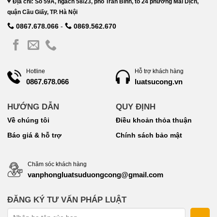
Địa chỉ: Số 59A, ngách 58/23, phố Trần Bình, tổ 24 phường Mai Dịch,
quận Cầu Giấy, TP. Hà Nội
0867.678.066
-
0869.562.670
Hotline
Hỗ trợ khách hàng
luatsucong.vn
0867.678.066
HƯỚNG DẪN
QUY ĐỊNH
Về chúng tôi
Điều khoản thỏa thuận
Báo giá & hỗ trợ
Chính sách bảo mật
Chăm sóc khách hàng
vanphongluatsuduongcong@gmail.com
ĐĂNG KÝ TƯ VẤN PHÁP LUẬT