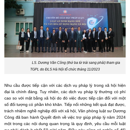
LS. Dương Văn Công (thứ ba từ trái sang phải) tham gia
TGPL do ĐLS Hà Nội tổ chức tháng 11/2023
Nhu cầu được tiếp cận với các dịch vụ pháp lý trong xã hội hiện
đại là chính đáng. Tuy nhiên, các dịch vụ pháp lý thường có phí
cao so với mặt bằng xã hội do đó việc được tiếp cận đối với một
số đối tượng có phần khó khăn. Tiếp nối những kết quả đạt được,
trách nhiệm nghề nghiệp đối với xã hội, Văn phòng luật sư Dương
Công đã ban hành Quyết định về việc trợ giúp pháp lý năm 2024
một trong các nội dung quan trọng là quy định, yêu cầu mỗi luật
sư phải dành ít nhất 50 giờ/ năm. Điều này cũng có nghĩa số đối