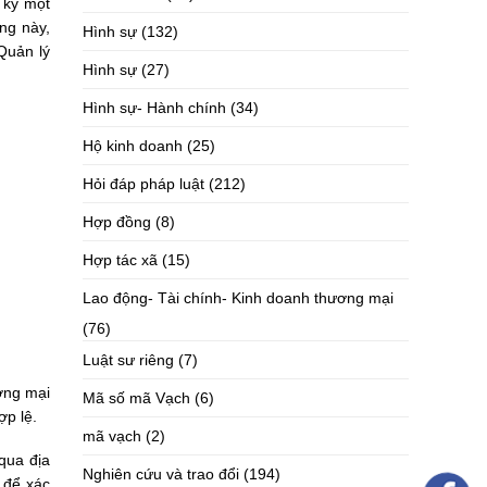
 ký một
ng này,
Hình sự
(132)
Quản lý
Hình sự
(27)
Hình sự- Hành chính
(34)
Hộ kinh doanh
(25)
Hỏi đáp pháp luật
(212)
Hợp đồng
(8)
Hợp tác xã
(15)
Lao động- Tài chính- Kinh doanh thương mại
(76)
Luật sư riêng
(7)
ơng mại
Mã số mã Vạch
(6)
ợp lệ.
mã vạch
(2)
qua địa
Nghiên cứu và trao đổi
(194)
 để xác