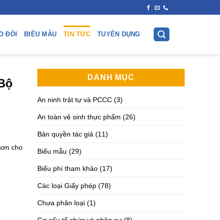
O ĐỔI
BIỂU MẪU
TIN TỨC
TUYỂN DỤNG
DANH MỤC
 Bộ
An ninh trật tự và PCCC
(3)
An toàn vệ sinh thực phẩm
(26)
Bản quyền tác giả
(11)
hơn cho
Biểu mẫu
(29)
Biểu phí tham khảo
(17)
Các loại Giấy phép
(78)
Chưa phân loại
(1)