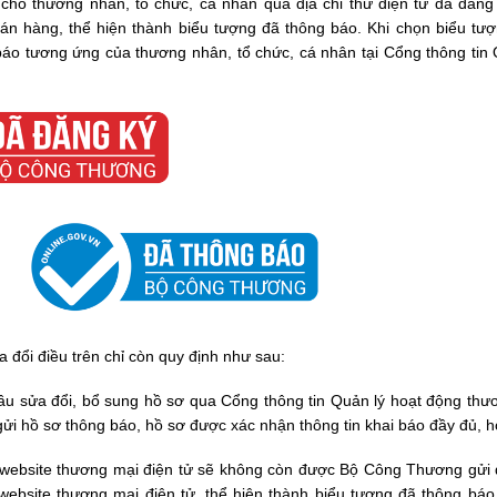
ho thương nhân, tổ chức, cá nhân qua địa chỉ thư điện tử đã đăng
án hàng, thể hiện thành biểu tượng đã thông báo. Khi chọn biểu tượ
áo tương ứng của thương nhân, tổ chức, cá nhân tại Cổng thông tin 
 đổi điều trên chỉ còn quy định như sau:
 sửa đổi, bổ sung hồ sơ qua Cổng thông tin Quản lý hoạt động thư
 gửi hồ sơ thông báo, hồ sơ được xác nhận thông tin khai báo đầy đủ, h
c website thương mại điện tử sẽ không còn được Bộ Công Thương gửi 
website thương mại điện tử, thể hiện thành biểu tượng đã thông báo