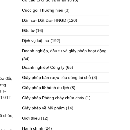
Cơ cấu tổ chức và nhân sự
(8)
Cuộc gọi Thương hiệu
(3)
Dân sự- Đất Đai- HNGĐ
(120)
Đầu tư
(16)
Dịch vụ luật sư
(192)
Doanh nghiệp, đầu tư và giấy phép hoạt động
(84)
Doanh nghiệp/ Công ty
(65)
Giấy phép bán rượu tiêu dùng tại chỗ
(3)
ửa đổi,
ơng.
Giấy phép lữ hành du lịch
(8)
TT-
014/TT-
Giấy phép Phòng cháy chữa cháy
(1)
Giấy phép về Mỹ phẩm
(14)
ổ chức,
Giới thiệu
(12)
Hành chính
(24)