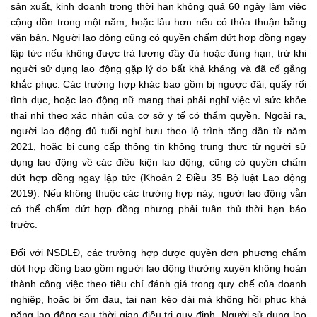
sản xuất, kinh doanh trong thời hạn không quá 60 ngày làm việc
cộng dồn trong một năm, hoặc lâu hơn nếu có thỏa thuận bằng
văn bản. Người lao động cũng có quyền chấm dứt hợp đồng ngay
lập tức nếu không được trả lương đầy đủ hoặc đúng hạn, trừ khi
người sử dụng lao động gặp lý do bất khả kháng và đã cố gắng
khắc phục. Các trường hợp khác bao gồm bị ngược đãi, quấy rối
tình dục, hoặc lao động nữ mang thai phải nghỉ việc vì sức khỏe
thai nhi theo xác nhận của cơ sở y tế có thẩm quyền. Ngoài ra,
người lao động đủ tuổi nghỉ hưu theo lộ trình tăng dần từ năm
2021, hoặc bị cung cấp thông tin không trung thực từ người sử
dụng lao động về các điều kiện lao động, cũng có quyền chấm
dứt hợp đồng ngay lập tức (Khoản 2 Điều 35
Bộ luật Lao động
2019
). Nếu không thuộc các trường hợp này, người lao động vẫn
có thể chấm dứt hợp đồng nhưng phải tuân thủ thời hạn báo
trước.
Đối với NSDLĐ, các trường hợp được quyền đơn phương chấm
dứt hợp đồng bao gồm người lao động thường xuyên không hoàn
thành công việc theo tiêu chí đánh giá trong quy chế của doanh
nghiệp, hoặc bị ốm đau, tai nạn kéo dài mà không hồi phục khả
năng lao động sau thời gian điều trị quy định. Người sử dụng lao