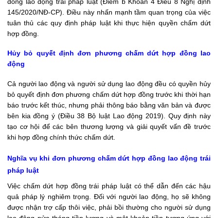
đồng lao động trái pháp luật (Điểm b Khoản 4 Điều 8 Nghị định
145/2020/NĐ-CP). Điều này nhấn mạnh tầm quan trọng của việc
tuân thủ các quy định pháp luật khi thực hiện quyền chấm dứt
hợp đồng.
Hủy bỏ quyết định đơn phương chấm dứt hợp đồng lao
động
Cả người lao động và người sử dụng lao động đều có quyền hủy
bỏ quyết định đơn phương chấm dứt hợp đồng trước khi thời hạn
báo trước kết thúc, nhưng phải thông báo bằng văn bản và được
bên kia đồng ý (Điều 38 Bộ luật Lao động 2019). Quy định này
tạo cơ hội để các bên thương lượng và giải quyết vấn đề trước
khi hợp đồng chính thức chấm dứt.
Nghĩa vụ khi đơn phương chấm dứt hợp đồng lao động trái
pháp luật
Việc chấm dứt hợp đồng trái pháp luật có thể dẫn đến các hậu
quả pháp lý nghiêm trọng. Đối với người lao động, họ sẽ không
được nhận trợ cấp thôi việc, phải bồi thường cho người sử dụng
lao động nửa tháng tiền lương và một khoản tiền tương ứng với