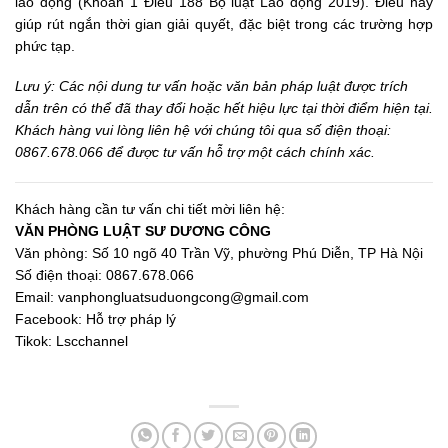
lao động (Khoản 1 Điều 188
Bộ luật Lao động 2019
). Điều này
giúp rút ngắn thời gian giải quyết, đặc biệt trong các trường hợp
phức tạp.
Lưu ý: Các nội dung tư vấn hoặc văn bản pháp luật được trích
dẫn trên có thể đã thay đổi hoặc hết hiệu lực tại thời điểm hiện tại.
Khách hàng vui lòng liên hệ với chúng tôi qua số điện thoại:
0867.678.066 để được tư vấn hỗ trợ một cách chính xác.
Khách hàng cần tư vấn chi tiết mời liên hệ:
VĂN PHÒNG LUẬT SƯ DƯƠNG CÔNG
Văn phòng: Số 10 ngõ 40 Trần Vỹ, phường Phú Diễn, TP Hà Nội
Số điện thoại: 0867.678.066
Email:
vanphongluatsuduongcong@gmail.com
Facebook:
Hỗ trợ pháp lý
Tikok:
Lscchannel