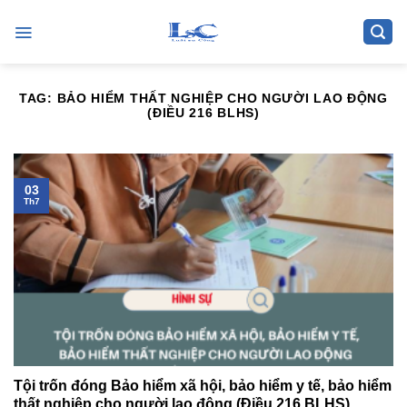
Skip
to
content
TAG:
BẢO HIỂM THẤT NGHIỆP CHO NGƯỜI LAO ĐỘNG
(ĐIỀU 216 BLHS)
03
Th7
Tội trốn đóng Bảo hiểm xã hội, bảo hiểm y tế, bảo hiểm
thất nghiệp cho người lao động (Điều 216 BLHS)