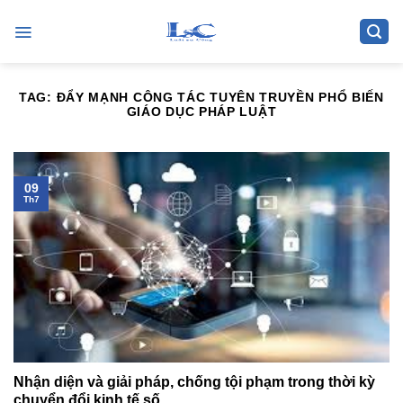
Skip
to
content
TAG:
ĐẨY MẠNH CÔNG TÁC TUYÊN TRUYỀN PHỔ BIẾN
GIÁO DỤC PHÁP LUẬT
09
Th7
Nhận diện và giải pháp, chống tội phạm trong thời kỳ
chuyển đổi kinh tế số