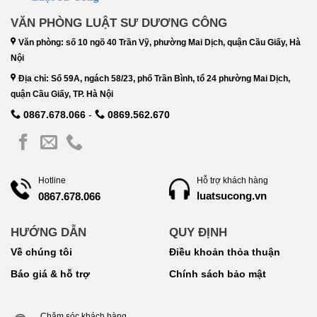
VĂN PHÒNG LUẬT SƯ DƯƠNG CÔNG
Văn phòng: số 10 ngõ 40 Trần Vỹ, phường Mai Dịch, quận Cầu Giấy, Hà
Nội
Địa chỉ: Số 59A, ngách 58/23, phố Trần Bình, tổ 24 phường Mai Dịch,
quận Cầu Giấy, TP. Hà Nội
0867.678.066
-
0869.562.670
Hotline
Hỗ trợ khách hàng
luatsucong.vn
0867.678.066
HƯỚNG DẪN
QUY ĐỊNH
Về chúng tôi
Điều khoản thỏa thuận
Báo giá & hỗ trợ
Chính sách bảo mật
Chăm sóc khách hàng