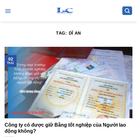
Skip
to
content
TAG:
DĨ AN
02
Th11
Công ty có được giữ Bằng tốt nghiệp của Người lao
động không?