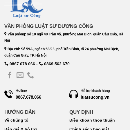
VĂN PHÒNG LUẬT SƯ DƯƠNG CÔNG
Văn phòng: số 10 ngõ 40 Trần Vỹ, phường Mai Dịch, quận Cầu Giấy, Hà
Nội
Địa chỉ: Số 59A, ngách 58/23, phố Trần Bình, tổ 24 phường Mai Dịch,
quận Cầu Giấy, TP. Hà Nội
0867.678.066
-
0869.562.670
Hotline
Hỗ trợ khách hàng
luatsucong.vn
0867.678.066
HƯỚNG DẪN
QUY ĐỊNH
Về chúng tôi
Điều khoản thỏa thuận
Báo giá & hỗ trợ
Chính sách bảo mật