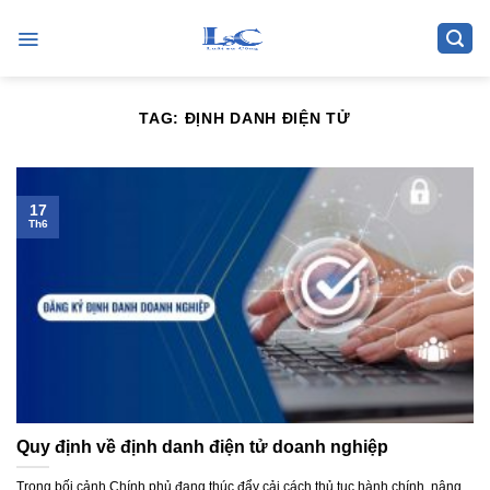
Skip
to
content
TAG:
ĐỊNH DANH ĐIỆN TỬ
17
Th6
Quy định về định danh điện tử doanh nghiệp
Trong bối cảnh Chính phủ đang thúc đẩy cải cách thủ tục hành chính, nâng