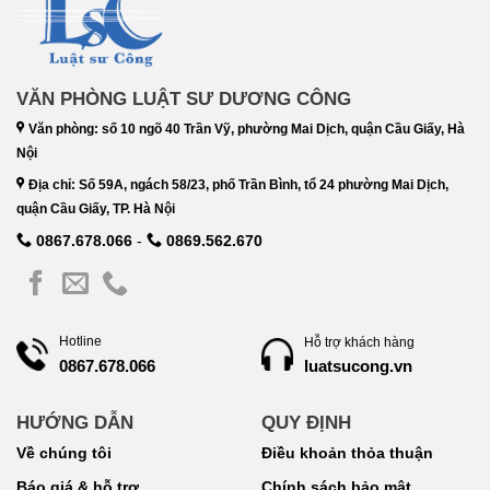
VĂN PHÒNG LUẬT SƯ DƯƠNG CÔNG
Văn phòng: số 10 ngõ 40 Trần Vỹ, phường Mai Dịch, quận Cầu Giấy, Hà
Nội
Địa chỉ: Số 59A, ngách 58/23, phố Trần Bình, tổ 24 phường Mai Dịch,
quận Cầu Giấy, TP. Hà Nội
0867.678.066
-
0869.562.670
Hotline
Hỗ trợ khách hàng
luatsucong.vn
0867.678.066
HƯỚNG DẪN
QUY ĐỊNH
Về chúng tôi
Điều khoản thỏa thuận
Báo giá & hỗ trợ
Chính sách bảo mật