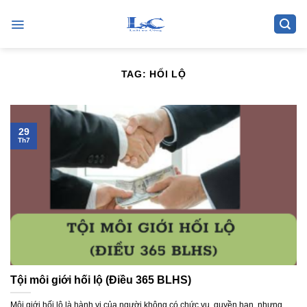
Skip
to
content
TAG:
HỐI LỘ
29
Th7
Tội môi giới hối lộ (Điều 365 BLHS)
Môi giới hối lộ là hành vi của người không có chức vụ, quyền hạn, nhưng