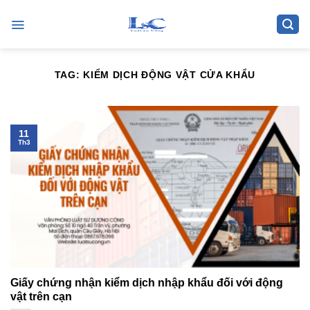
Skip
to
content
TAG:
KIỂM DỊCH ĐỘNG VẬT CỬA KHẨU
11
Th3
Giấy chứng nhận kiểm dịch nhập khẩu đối với động
vật trên cạn