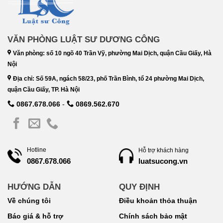
VĂN PHÒNG LUẬT SƯ DƯƠNG CÔNG
Văn phòng: số 10 ngõ 40 Trần Vỹ, phường Mai Dịch, quận Cầu Giấy, Hà
Nội
Địa chỉ: Số 59A, ngách 58/23, phố Trần Bình, tổ 24 phường Mai Dịch,
quận Cầu Giấy, TP. Hà Nội
0867.678.066
-
0869.562.670
Hotline
Hỗ trợ khách hàng
luatsucong.vn
0867.678.066
HƯỚNG DẪN
QUY ĐỊNH
Về chúng tôi
Điều khoản thỏa thuận
Báo giá & hỗ trợ
Chính sách bảo mật