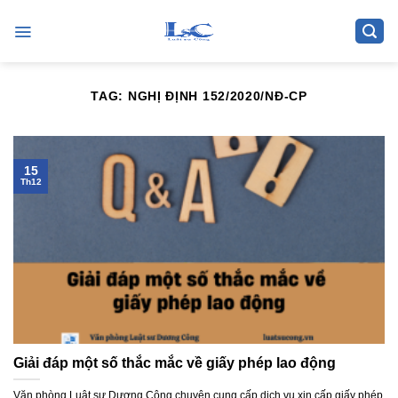
Skip
to
content
TAG:
NGHỊ ĐỊNH 152/2020/NĐ-CP
15
Th12
Giải đáp một số thắc mắc về giấy phép lao động
Văn phòng Luật sư Dương Công chuyên cung cấp dịch vụ xin cấp giấy phép