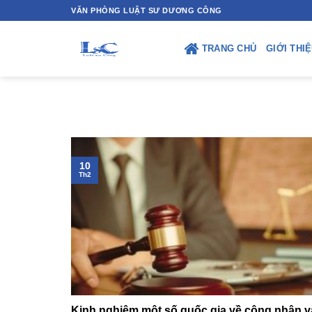
Skip
VĂN PHÒNG LUẬT SƯ DƯƠNG CÔNG
to
content
TRANG CHỦ
GIỚI THI
10
Th2
Kinh nghiệm một số quốc gia về công nhận và