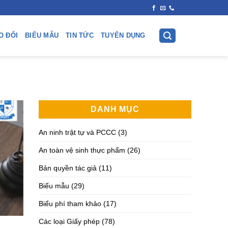
O ĐỔI
BIỂU MẪU
TIN TỨC
TUYỂN DỤNG
DANH MỤC
An ninh trật tự và PCCC
(3)
An toàn vệ sinh thực phẩm
(26)
Bản quyền tác giả
(11)
Biểu mẫu
(29)
Biểu phí tham khảo
(17)
Các loại Giấy phép
(78)