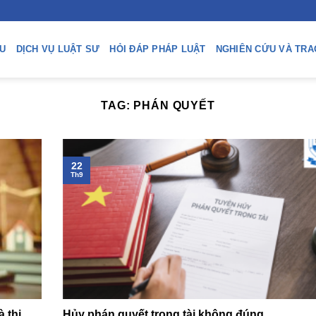
ỆU
DỊCH VỤ LUẬT SƯ
HỎI ĐÁP PHÁP LUẬT
NGHIÊN CỨU VÀ TRA
TAG:
PHÁN QUYẾT
22
Th9
 thi
Hủy phán quyết trọng tài không đúng