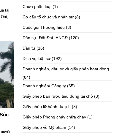
Chưa phân loại
(1)
ua tại
Cơ cấu tổ chức và nhân sự
(8)
 Oai,
Cuộc gọi Thương hiệu
(3)
Dân sự- Đất Đai- HNGĐ
(120)
Đầu tư
(16)
Dịch vụ luật sư
(192)
Doanh nghiệp, đầu tư và giấy phép hoạt động
(84)
Doanh nghiệp/ Công ty
(65)
Giấy phép bán rượu tiêu dùng tại chỗ
(3)
Giấy phép lữ hành du lịch
(8)
 Sóc
Giấy phép Phòng cháy chữa cháy
(1)
Giấy phép về Mỹ phẩm
(14)
m quyền