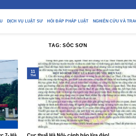
ỆU
DỊCH VỤ LUẬT SƯ
HỎI ĐÁP PHÁP LUẬT
NGHIÊN CỨU VÀ TRA
TAG:
SÓC SƠN
11
Th4
c 7- Hà
Cục thuế Hà Nội- cảnh báo lừa đảo!