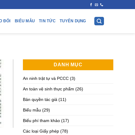
O ĐỔI
BIỂU MẪU
TIN TỨC
TUYỂN DỤNG
DANH MỤC
An ninh trật tự và PCCC
(3)
An toàn vệ sinh thực phẩm
(26)
Bản quyền tác giả
(11)
Biểu mẫu
(29)
Biểu phí tham khảo
(17)
Các loại Giấy phép
(78)