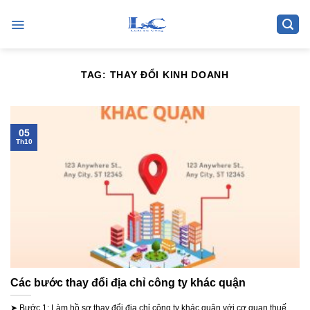
Skip
to
content
TAG:
THAY ĐỔI KINH DOANH
05
Th10
Các bước thay đổi địa chỉ công ty khác quận
➤ Bước 1: Làm hồ sơ thay đổi địa chỉ công ty khác quận với cơ quan thuế