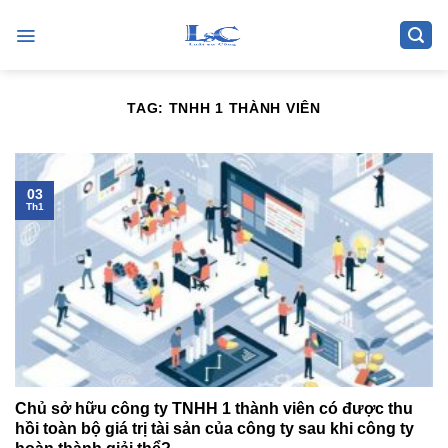
Skip
to
content
TAG:
TNHH 1 THÀNH VIÊN
03
Th1
Chủ sở hữu công ty TNHH 1 thành viên có được thu
hồi toàn bộ giá trị tài sản của công ty sau khi công ty