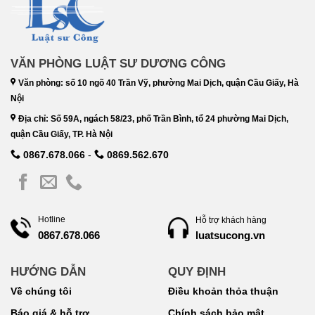
VĂN PHÒNG LUẬT SƯ DƯƠNG CÔNG
Văn phòng: số 10 ngõ 40 Trần Vỹ, phường Mai Dịch, quận Cầu Giấy, Hà
Nội
Địa chỉ: Số 59A, ngách 58/23, phố Trần Bình, tổ 24 phường Mai Dịch,
quận Cầu Giấy, TP. Hà Nội
0867.678.066
-
0869.562.670
Hotline
Hỗ trợ khách hàng
luatsucong.vn
0867.678.066
HƯỚNG DẪN
QUY ĐỊNH
Về chúng tôi
Điều khoản thỏa thuận
Báo giá & hỗ trợ
Chính sách bảo mật