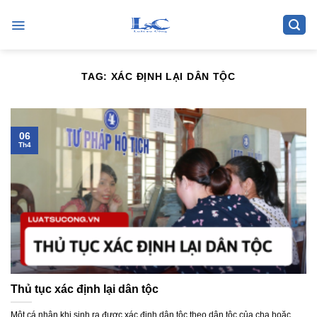
Skip
to
content
TAG:
XÁC ĐỊNH LẠI DÂN TỘC
06
Th4
Thủ tục xác định lại dân tộc
Một cá nhân khi sinh ra được xác định dân tộc theo dân tộc của cha hoặc