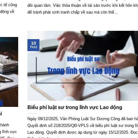
ực tế cũng
đôi quan tâm. Việc thỏa thuận về tài sản trước khi kết hôn kh
 động về
để tránh phát sinh tranh chấp về sau mà còn thể...
10
Th12
Biểu phí luật sư trong lĩnh vực Lao động
i
Ngày 09/12/2025, Văn Phòng Luật Sư Dương Công đã ban h
 hành
Quyết định số 218/2025/QĐ-VPLS về biểu phí luật sư trong l
 lĩnh vực
Lao động. Quyết định được áp dụng từ ngày 15/12/2025. Đọc