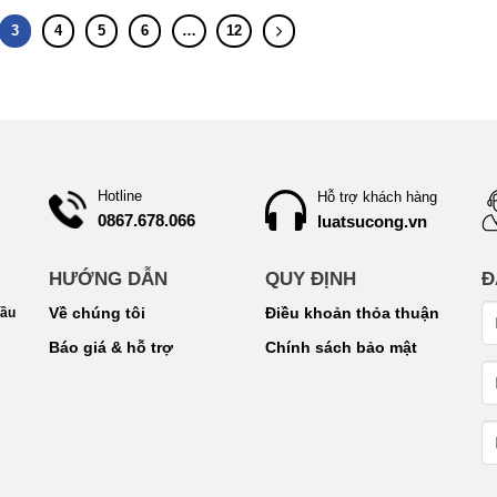
3
4
5
6
…
12
Hotline
Hỗ trợ khách hàng
0867.678.066
luatsucong.vn
HƯỚNG DẪN
QUY ĐỊNH
Đ
Về chúng tôi
Điều khoản thỏa thuận
Cầu
Báo giá & hỗ trợ
Chính sách bảo mật