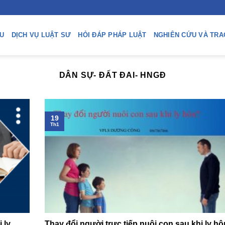
ỆU
DỊCH VỤ LUẬT SƯ
HỎI ĐÁP PHÁP LUẬT
NGHIÊN CỨU VÀ TRA
DÂN SỰ- ĐẤT ĐAI- HNGĐ
19
Th1
 ly
Thay đổi người trực tiếp nuôi con sau khi ly hô