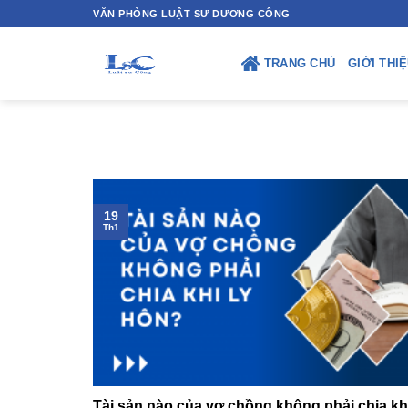
Skip
VĂN PHÒNG LUẬT SƯ DƯƠNG CÔNG
to
content
TRANG CHỦ
GIỚI THI
19
Th1
Tài sản nào của vợ chồng không phải chia khi