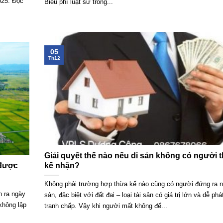
025. Đọc
Biểu phí luật sư trong...
05
Th12
Giải quyết thế nào nếu di sản không có người 
 được
kế nhận?
Không phải trường hợp thừa kế nào cũng có người đứng ra n
n ra ngày
sản, đặc biệt với đất đai – loại tài sản có giá trị lớn và dễ phá
 không lập
tranh chấp. Vậy khi người mất không để...