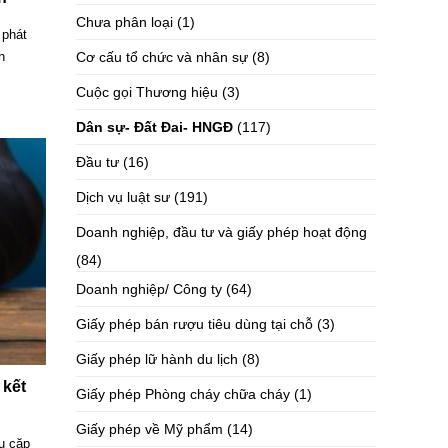
Chưa phân loại
(1)
 phát
Cơ cấu tổ chức và nhân sự
(8)
h
Cuộc gọi Thương hiệu
(3)
Dân sự- Đất Đai- HNGĐ
(117)
Đầu tư
(16)
Dịch vụ luật sư
(191)
Doanh nghiệp, đầu tư và giấy phép hoạt động
(84)
Doanh nghiệp/ Công ty
(64)
Giấy phép bán rượu tiêu dùng tại chỗ
(3)
Giấy phép lữ hành du lịch
(8)
 kết
Giấy phép Phòng cháy chữa cháy
(1)
Giấy phép về Mỹ phẩm
(14)
u cặp