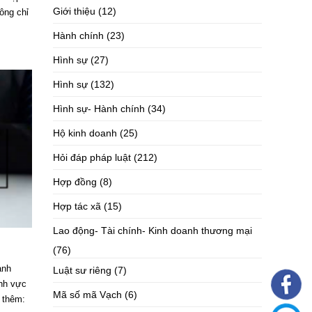
Giới thiệu
(12)
ông chỉ
Hành chính
(23)
Hình sự
(27)
Hình sự
(132)
Hình sự- Hành chính
(34)
Hộ kinh doanh
(25)
Hỏi đáp pháp luật
(212)
Hợp đồng
(8)
Hợp tác xã
(15)
Lao động- Tài chính- Kinh doanh thương mại
(76)
ành
Luật sư riêng
(7)
ĩnh vực
Mã số mã Vạch
(6)
 thêm: