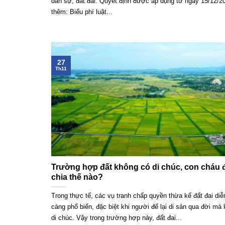
dân sự, đất đai. Quyết định được áp dụng từ ngày 15/12/2
thêm: Biểu phí luật...
27
Th11
Trường hợp đất không có di chúc, con cháu
chia thế nào?
Trong thực tế, các vụ tranh chấp quyền thừa kế đất đai diễ
càng phổ biến, đặc biệt khi người để lại di sản qua đời mà
di chúc. Vậy trong trường hợp này, đất đai...