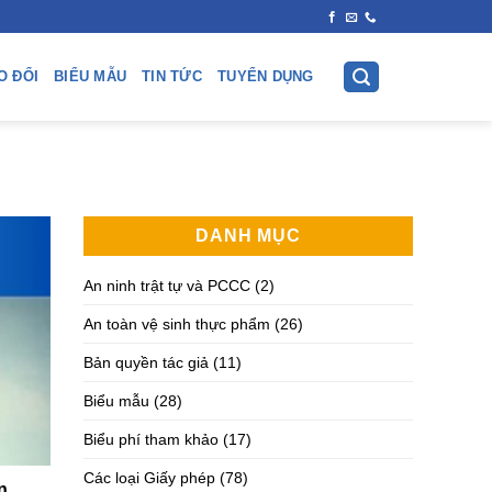
O ĐỔI
BIỂU MẪU
TIN TỨC
TUYỂN DỤNG
DANH MỤC
An ninh trật tự và PCCC
(2)
An toàn vệ sinh thực phẩm
(26)
Bản quyền tác giả
(11)
Biểu mẫu
(28)
Biểu phí tham khảo
(17)
Các loại Giấy phép
(78)
n