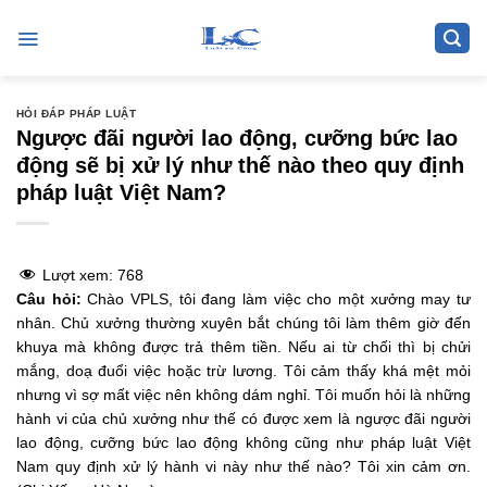
Skip
to
content
HỎI ĐÁP PHÁP LUẬT
Ngược đãi người lao động, cưỡng bức lao
động sẽ bị xử lý như thế nào theo quy định
pháp luật Việt Nam?
Lượt xem:
768
Câu hỏi:
Chào VPLS, tôi đang làm việc cho một xưởng may tư
nhân. Chủ xưởng thường xuyên bắt chúng tôi làm thêm giờ đến
khuya mà không được trả thêm tiền. Nếu ai từ chối thì bị chửi
mắng, doạ đuổi việc hoặc trừ lương. Tôi cảm thấy khá mệt mỏi
nhưng vì sợ mất việc nên không dám nghỉ. Tôi muốn hỏi là những
hành vi của chủ xưởng như thế có được xem là ngược đãi người
lao động, cưỡng bức lao động không cũng như pháp luật Việt
Nam quy định xử lý hành vi này như thế nào? Tôi xin cảm ơn.