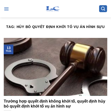
Skip
to
content
TAG:
HỦY BỎ QUYẾT ĐỊNH KHỞI TỐ VỤ ÁN HÌNH SỰU
13
Th11
Trường hợp quyết định không khởi tố, quyết định hủy
bỏ quyết định khởi tố vụ án hình sự